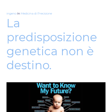
ingeno
In
Medicina di Precisione
La
predisposizione
genetica non è
destino.