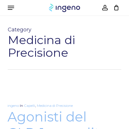
Skip
Menu
to
account
Cart
Close
Cart
main
content
Category
Medicina di
Precisione
ingeno
In
Capelli
,
Medicina di Precisione
Agonisti del