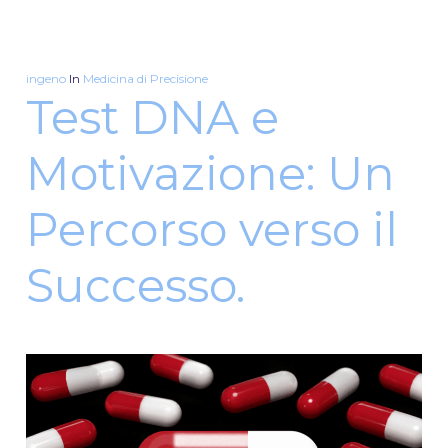
ingeno
In
Medicina di Precisione
Test DNA e
Motivazione: Un
Percorso verso il
Successo.