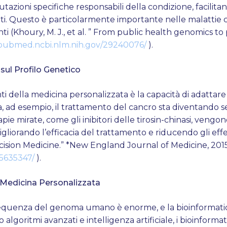
zioni specifiche responsabili della condizione, facilitan
ati. Questo è particolarmente importante nelle malattie c
ti (Khoury, M. J., et al. ” From public health genomics to
/pubmed.ncbi.nlm.nih.gov/29240076/
).
sul Profilo Genetico
i della medicina personalizzata è la capacità di adattare i
a, ad esempio, il trattamento del cancro sta diventando 
apie mirate, come gli inibitori delle tirosin-chinasi, vengon
iorando l’efficacia del trattamento e riducendo gli effetti 
ecision Medicine.” *New England Journal of Medicine, 2015
25635347/
).
a Medicina Personalizzata
a sequenza del genoma umano è enorme, e la bioinformatic
do algoritmi avanzati e intelligenza artificiale, i bioinform