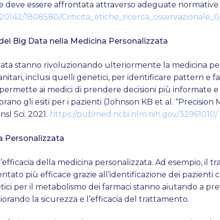
e deve essere affrontata attraverso adeguate normative
/20142/1808580/Criticita_etiche_ricerca_osservazionale_
 e dei Big Data nella Medicina Personalizzata
big data stanno rivoluzionando ulteriormente la medicina per
nitari, inclusi quelli genetici, per identificare pattern e fa
permette ai medici di prendere decisioni più informate e 
ano gli esiti per i pazienti (Johnson KB et al. “Precision
nsl Sci. 2021.
https://pubmed.ncbi.nlm.nih.gov/32961010/
a Personalizzata
efficacia della medicina personalizzata. Ad esempio, il t
tato più efficace grazie all’identificazione dei pazienti
tici per il metabolismo dei farmaci stanno aiutando a pre
liorando la sicurezza e l’efficacia del trattamento.