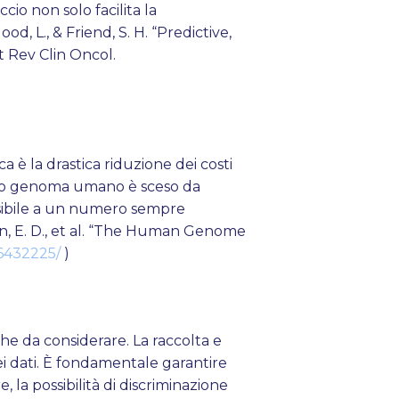
cio non solo facilita la
, L., & Friend, S. H. “Predictive,
t Rev Clin Oncol.
a è la drastica riduzione dei costi
tero genoma umano è sceso da
essibile a un numero sempre
en, E. D., et al. “The Human Genome
26432225/
)
he da considerare. La raccolta e
dei dati. È fondamentale garantire
 la possibilità di discriminazione