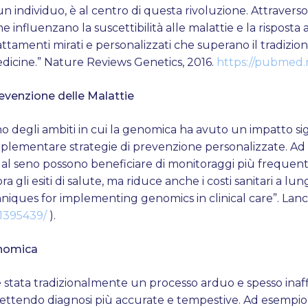
n individuo, è al centro di questa rivoluzione. Attraverso 
he influenzano la suscettibilità alle malattie e la risposta
attamenti mirati e personalizzati che superano il tradizion
edicine.” Nature Reviews Genetics, 2016.
https://pubmed.
evenzione delle Malattie
 degli ambiti in cui la genomica ha avuto un impatto signif
 implementare strategie di prevenzione personalizzate. Ad
al seno possono beneficiare di monitoraggi più frequenti
 gli esiti di salute, ma riduce anche i costi sanitari a lung
niques for implementing genomics in clinical care”. Lanc
31395439/
).
enomica
è stata tradizionalmente un processo arduo e spesso inaff
tendo diagnosi più accurate e tempestive. Ad esempio, ne