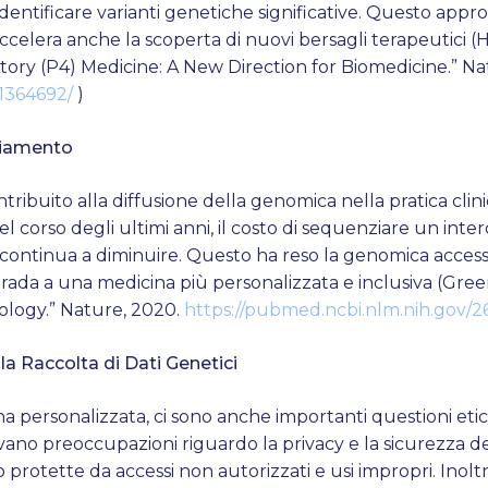
dentificare varianti genetiche significative. Questo approc
elera anche la scoperta di nuovi bersagli terapeutici (Hood
atory (P4) Medicine: A New Direction for Biomedicine.” Na
21364692/
)
ziamento
ntribuito alla diffusione della genomica nella pratica clinic
 corso degli ultimi anni, il costo di sequenziare un in
a, e continua a diminuire. Questo ha reso la genomica acc
rada a una medicina più personalizzata e inclusiva (Gre
iology.” Nature, 2020.
https://pubmed.ncbi.nlm.nih.gov/
lla Raccolta di Dati Genetici
a personalizzata, ci sono anche importanti questioni etic
llevano preoccupazioni riguardo la privacy e la sicurezza 
protette da accessi non autorizzati e usi impropri. Inoltre,