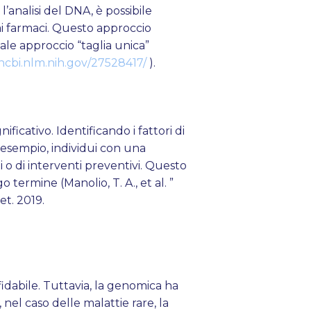
l’analisi del DNA, è possibile
 ai farmaci. Questo approccio
ale approccio “taglia unica”
ncbi.nlm.nih.gov/27528417/
).
icativo. Identificando i fattori di
 esempio, individui con una
 o di interventi preventivi. Questo
o termine (Manolio, T. A., et al. ”
et. 2019.
idabile. Tuttavia, la genomica ha
l caso delle malattie rare, la