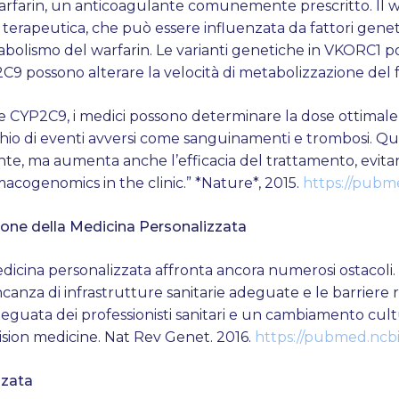
arfarin, un anticoagulante comunemente prescritto. Il 
sta terapeutica, che può essere influenzata da fattori gen
bolismo del warfarin. Le varianti genetiche in VKORC1 pos
2C9 possono alterare la velocità di metabolizzazione del
 e CYP2C9, i medici possono determinare la dose ottimale 
schio di eventi avversi come sanguinamenti e trombosi. 
ente, ma aumenta anche l’efficacia del trattamento, evitand
rmacogenomics in the clinic.” *Nature*, 2015.
https://pubm
ione della Medicina Personalizzata
icina personalizzata affronta ancora numerosi ostacoli. Tr
canza di infrastrutture sanitarie adeguate e le barriere r
eguata dei professionisti sanitari e un cambiamento cultu
ision medicine. Nat Rev Genet. 2016.
https://pubmed.ncbi
zzata