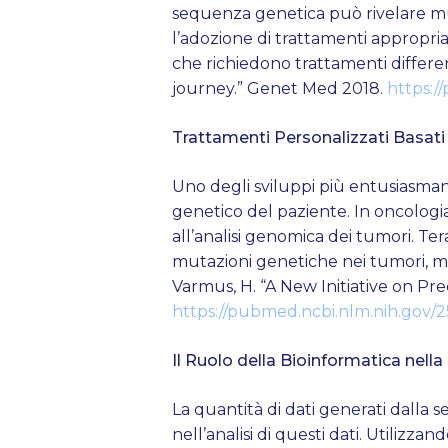
sequenza genetica può rivelare muta
l’adozione di trattamenti appropri
che richiedono trattamenti differen
journey.” Genet Med 2018.
https:/
Trattamenti Personalizzati Basati 
Uno degli sviluppi più entusiasmant
genetico del paziente. In oncologi
all’analisi genomica dei tumori. Ter
mutazioni genetiche nei tumori, migl
Varmus, H. “A New Initiative on Pr
https://pubmed.ncbi.nlm.nih.gov/
Il Ruolo della Bioinformatica nell
La quantità di dati generati dall
nell’analisi di questi dati. Utilizzan