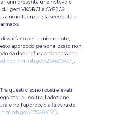
warfarin presenta una notevole
etici. I geni VKORC1 e CYP2C9
sono influenzare la sensibilità al
 farmaco.
di warfarin per ogni paziente,
Questo approccio personalizzato non
o sia dosi inefficaci che tossiche
ed.ncbi.nlm.nih.gov/26469045/
).
a questi ci sono i costi elevati
egolatorie. Inoltre, l’adozione
rale nell’approccio alla cura del
.nlm.nih.gov/27528417/
).