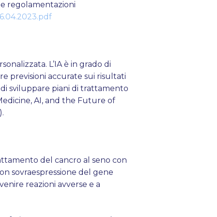
 e regolamentazioni
06.04.2023.pdf
sonalizzata. L’IA è in grado di
re previsioni accurate sui risultati
di sviluppare piani di trattamento
 Medicine, AI, and the Future of
).
rattamento del cancro al seno con
 con sovraespressione del gene
venire reazioni avverse e a