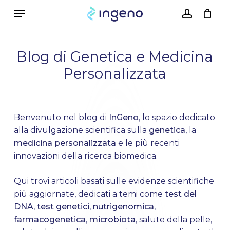
Skip
Menu
to
account
Cart
Close
Cart
main
content
Blog di Genetica e Medicina
Personalizzata
Benvenuto nel blog di
InGeno
, lo spazio dedicato
alla divulgazione scientifica sulla
genetica
, la
medicina personalizzata
e le più recenti
innovazioni della ricerca biomedica.
Qui trovi articoli basati sulle evidenze scientifiche
più aggiornate, dedicati a temi come
test del
DNA
,
test genetici
,
nutrigenomica
,
farmacogenetica
,
microbiota
, salute della pelle,