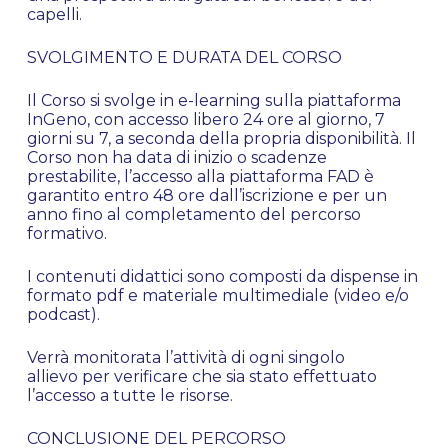
capelli.
SVOLGIMENTO E DURATA DEL CORSO
Il Corso si svolge in e-learning sulla piattaforma
InGeno, con accesso libero 24 ore al giorno, 7
giorni su 7, a seconda della propria disponibilità. Il
Corso non ha data di inizio o scadenze
prestabilite, l’accesso alla piattaforma FAD è
garantito entro 48 ore dall’iscrizione e per un
Nessun prodotto nel
anno fino al completamento del percorso
formativo.
carrello.
I contenuti didattici sono composti da dispense in
formato pdf e materiale multimediale (video e/o
Go To Shop
podcast).
Verrà monitorata l’attività di ogni singolo
allievo per verificare che sia stato effettuato
l’accesso a tutte le risorse.
CONCLUSIONE DEL PERCORSO