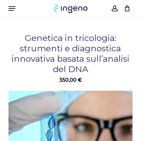
Skip
Menu
to
account
Cart
Close
Cart
main
content
Genetica in tricologia:
strumenti e diagnostica
innovativa basata sull’analisi
del DNA
350,00
€