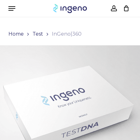
Skip
Menu
to
account
Cart
Close
Cart
main
content
Home
Test
InGeno|360