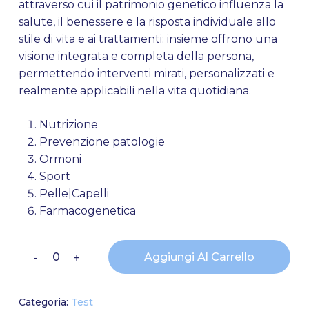
attraverso cui il patrimonio genetico influenza la
salute, il benessere e la risposta individuale allo
stile di vita e ai trattamenti: insieme offrono una
visione integrata e completa della persona,
permettendo interventi mirati, personalizzati e
realmente applicabili nella vita quotidiana.
Nutrizione
Prevenzione patologie
Ormoni
Sport
Pelle|Capelli
Farmacogenetica
Nessun prodotto nel
Alternative:
Aggiungi Al Carrello
carrello.
Categoria:
Test