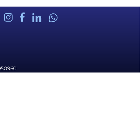
Go To Shop
8050960